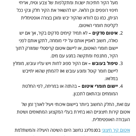
מעל הקיר חתיכות ישנות ומתקלפות של צבע וטיח, אריחי
חיפוי רופפים וכן הלאה. יש להשאיר את הקיר חלק ונקי ככל
הניתן, כמו גם לוודא שהקיר יבש ומוכן בצורה אופטימלית
לקליטת חומרי האיטום.
איטום סדקים
–
לא תמיד קיימים סדקים בקיר, אך אם יש
כאלה, חשוב לאפיין אותם על ידי מומחה, לתקן אותם לפני
יישום חומרי האיטום, או ליישם איטום קריסטלי שמוזרק לתוך
הקיר, מתנפח ומתקשה במגע עם מים.
טיפול בעובש
–
אם הקיר ספוג לחות ויש עליו עובש, מומלץ
ליישם חומר קוטל ומונע עובש ואז להמתין שהוא יתייבש
במלואו.
יישום חומרי איטום
–
בהתזה או במריחה, לפי החלטת
המומחים ובהתאם לתכנון.
עם זאת, החלק החשוב ביותר ביישום איכותי ויעיל לאורך זמן של
איטום קירות חיצוניים הוא בחירת בעלי המקצוע המתאימים ושיטת
העבודה האופטימלית.
איטום קיר חיצוני
בסנפלינג נחשב היום השיטה היעילה והמשתלמת