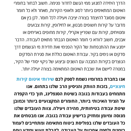
הדרך היחידה למנוע ממי הגשם לחדור פנימה. חשוב לבחור בחומרי
האיטום המתאימים ביותר לסוג ולאופי הקירות, מאחר ולא כל חומר
איטום מסוגל להיצמד בצורה יציבה ויעילה לכל חומר. לכן בין אם
מדובר על קירות חשופים מבטון, או לחילופין, קירות צבועים
ומטויחים, קירות עם שפריץ אקרילי, קירות מחופים באריחים או
אבנים, חשוב לוודא כי חומר האיטום הנבחר מתאים לעבודה. הדבר
יימנע את ההתנפחות של הקיר הפנימי ואת חדירת מי הגשמים דרך
סדקים או נימים בקיר. עבודת האיטום כוללת את סגירת הסדקים
הנוצרים בקירות המבנה עם השנים וביצוע של ניקוי יסודי של הקיר,
במטרה ליישם את שכבת האיטום המתאימה בצורה יעילה יותר.
אנו בחברת במרומיו נשמח לספק לכם
שירותי איטום קירות
חיצוניים
, בזכות הוותק והניסיון הרב שלנו בתחום. אנו
מתמחים בעבודות בגובה בשיטת הסנפלינג, תוך כדי הקפדה
על הציוד האיכותי ביותר, החומרים המקצועיים ביותר וכמובן
שיטת עבודה בטיחותית, מהירה ויעילה. צוות העובדים שלנו
מנוסה ומיומן ומחזיק ברישיון עבודה בגובה. אנו מבטחים את
כל העובדים שלנו בפוליסת ביטוח מתאימה ומתחייבים לעמוד
בזמנים ולספק אחריות על העבודה. לקבלת ייעוץ ומידע נוסף,