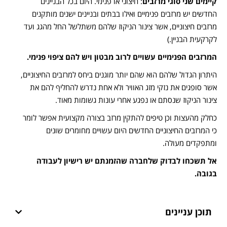
קיימים שני סוגי מרזבים
: חיצוני או פנימי. היום בכל הבניינים
החדשים יש מרזבים פנימיים ואילו בבתים ובניינים ישנים מותקנים
מרזבים חיצוניים, אשר צינור הניקוז שלהם משתלשל החל מהגג ועד
לקרקעית הבניין.)
המרזבים הפנימיים עשויים לרוב מבטון ויש להם ציפוי פנימי.
היתרון הגדול שלהם הוא שהם יותר מוגנים ביחס למרזבים החיצוניים,
אשר סופגים את נזקי מזג האוויר ולא אחת נדרש להחליף להם את
צינור הניקוז שנסתם או נפגע אחרי עונות גשומות מאוד.
כחלק מהעצות וכן טיפים להתקין מרזב בצורה מקצועית אפשר לומר
כי המרזבים החיצוניים החדשים היום עשויים מחומרים שונים
ומתפקדים מעולה.
אל תשכחו לבדוק שלחברה שהזמנתם יש רישיון לעבודה
בגובה.
תוכן עניינים