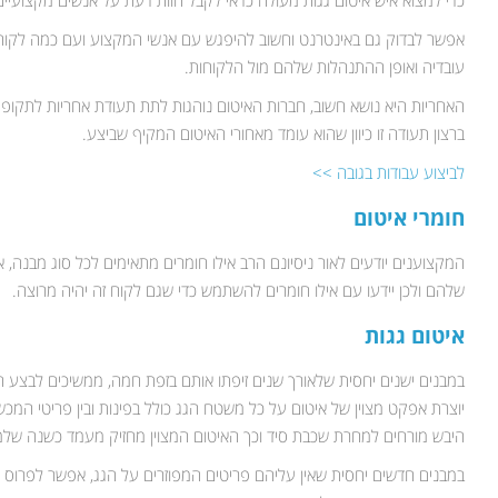
כדי למצוא איש איטום גגות מעולה כדאי לקבל חוות דעת על אנשים מקצועיים
אפשר לבדוק גם באינטרנט וחשוב להיפגש עם אנשי המקצוע ועם כמה לקוח
עובדיה ואופן ההתנהלות שלהם מול הלקוחות.
האחריות היא נושא חשוב, חברות האיטום נוהגות לתת תעודת אחריות לתקופה
ברצון תעודה זו כיוון שהוא עומד מאחורי האיטום המקיף שביצע.
לביצוע עבודות בגובה >>
חומרי איטום
המקצוענים יודעים לאור ניסיונם הרב אילו חומרים מתאימים לכל סוג מבנה, א
שלהם ולכן יידעו עם אילו חומרים להשתמש כדי שגם לקוח זה יהיה מרוצה.
איטום גגות
במבנים ישנים יחסית שלאורך שנים זיפתו אותם בזפת חמה, ממשיכים לבצע ה
יוצרת אפקט מצוין של איטום על כל משטח הגג כולל בפינות ובין פריטי המ
היבש מורחים למחרת שכבת סיד וכך האיטום המצוין מחזיק מעמד כשנה שלמ
במבנים חדשים יחסית שאין עליהם פריטים המפוזרים על הגג, אפשר לפרוס יר