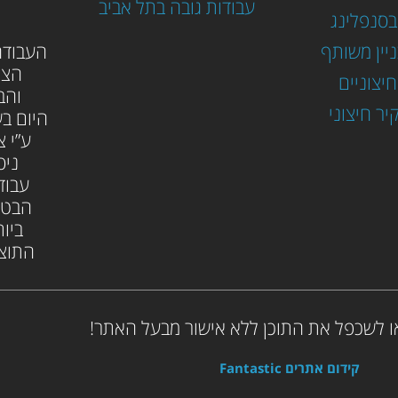
עבודות גובה בתל אביב
בסנפלינג
ניין משותף
ה
עבודה
הצי
יצוניים
והב
יר חיצוני
היום בש
ע”י צ
ניס
עבוד
הבטו
ביות
התוצא
ו לשכפל את התוכן ללא אישור מבעל האתר!
קידום אתרים Fantastic