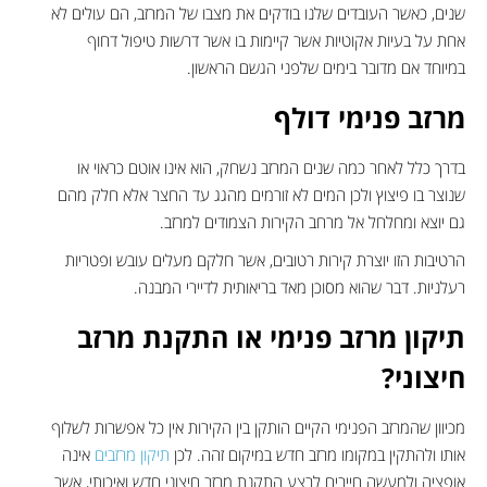
שנים, כאשר העובדים שלנו בודקים את מצבו של המרזב, הם עולים לא
אחת על בעיות אקוטיות אשר קיימות בו אשר דרשות טיפול דחוף
במיוחד אם מדובר בימים שלפני הגשם הראשון.
מרזב פנימי דולף
בדרך כלל לאחר כמה שנים המרזב נשחק, הוא אינו אוטם כראוי או
שנוצר בו פיצוץ ולכן המים לא זורמים מהגג עד החצר אלא חלק מהם
גם יוצא ומחלחל אל מרחב הקירות הצמודים למרזב.
הרטיבות הזו יוצרת קירות רטובים, אשר חלקם מעלים עובש ופטריות
רעלניות. דבר שהוא מסוכן מאד בריאותית לדיירי המבנה.
תיקון מרזב פנימי או התקנת מרזב
חיצוני?
מכיוון שהמרזב הפנימי הקיים הותקן בין הקירות אין כל אפשרות לשלוף
אותו ולהתקין במקומו מרזב חדש במיקום זהה. לכן
תיקון מרזבים
אינה
אופציה ולמעשה חייבים לבצע התקנת מרזב חיצוני חדש ואיכותי, אשר