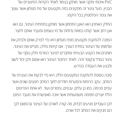
PVC איכותי ותקני אשר מותקן בצמוד לאחד הקירות החיצוניים של
הבניין. מעל צינור זה מתקינים כמה מקטעים של פח מגולוון אשר עוטך
את צינור הפלסטיק בכל היקפו.
החלק האחרון הוא האגן התחתון אשר מותקן בתחתית הצינור, גם הוא
אגן רחב אשר קולט כמויות גדולות של מי גשמים ומעביר אותם לחצר.
הסיבה להתקנת מקטעים מפח מגולוון היא כדי לפרק אותם ולבדוק את
שלמותו של הצינור במידת הצורך. אם קיימת נזילה, מגלים את הצינור,
חותכים את הקטע הבעייתי ומחברים לצינור המרכזי חלק נוסף של
צינור בגודל ובקוטר זהה. לאחר החיבור הצינור הוא אטום ולכן יכול לשוב
ולבצע את העבודה כנדרש.
סיבה נוספת להתקנת המקטעים הללו, היא כדי לנקות את הצנרת של
המרזב. עקב הרוחות והסערות חודרים לתוך המרזב חפצים שונים אשר
עפים פנימה, כמו כן עלים, ענפים, ציפורים ועוד. לא אחת הפריטים
הללו יוצרים חסימה משמעותית אשר אינה מאפשרת את מעבר המים.
לכן העובדים מגיעים לבדוק מה קורה לאורכו של הצינור ובהתאם לכך
הם מנקים את המרזב לכל אורכו.