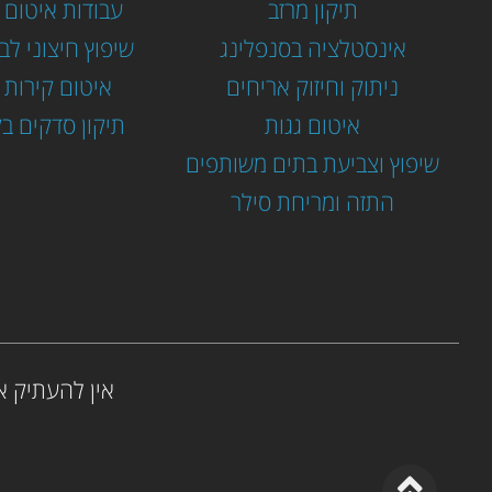
תיקון מרזב
עבודות איטום 
אינסטלציה בסנפלינג
שיפוץ חיצוני לב
ניתוק וחיזוק אריחים
איטום קירות ח
איטום גגות
תיקון סדקים בק
שיפוץ וצביעת בתים משותפים
התזה ומריחת סילר
אין להעתיק א
גלילה לראש העמוד