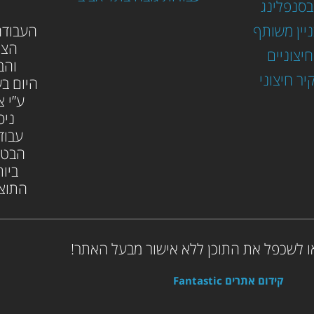
בסנפלינג
ניין משותף
ה
עבודה
הצי
יצוניים
והב
יר חיצוני
היום בש
ע”י צ
ניס
עבוד
הבטו
ביות
התוצא
ו לשכפל את התוכן ללא אישור מבעל האתר!
קידום אתרים Fantastic