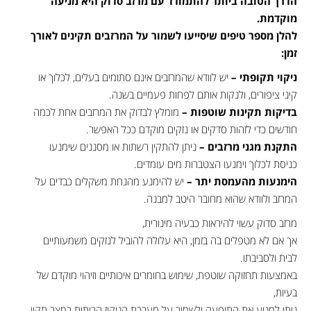
הדרך הטובה ביותר להתמודד עם מרזב סדוק היא מניעה
מוקדמת.
להלן מספר טיפים שיסייעו לשמור על המרזבים תקינים לאורך
זמן:
ניקוי תקופתי –
יש לוודא שהמרזבים אינם סתומים בעלים, לכלוך או
קיני ציפורים, ולנקות אותם לפחות פעמיים בשנה.
בדיקות תקינות שוטפות –
מומלץ לבדוק את המרזבים אחת לכמה
חודשים כדי לזהות סדקים או נזקים מוקדם ככל האפשר.
התקנת מגני מרזבים –
ניתן להתקין רשתות או מסננים שימנעו
כניסת לכלוך וימנעו הצטברות מים עומדים.
הימנעות מהעמסת יתר –
יש להימנע מהנחת משקלים כבדים על
המרזב ולוודא שהוא מחובר היטב למבנה.
מרזב סדוק עשוי להיראות כבעיה מינורית,
אך אם לא מטפלים בה בזמן, היא עלולה להוביל לנזקים משמעותיים
לבית ולסביבתו.
באמצעות תחזוקה שוטפת, שימוש בחומרים איכותיים וזיהוי מוקדם של
בעיות,
ניתן למנוע את התופעה ולשמור על מערכת הניקוז הביתית במצב תקין