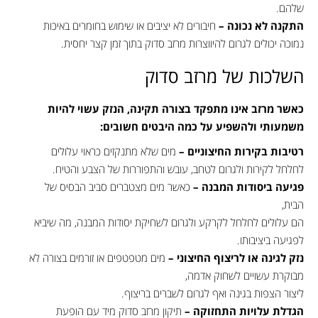
שלהם.
התקנה לא נכונה –
חיבורים לא יציבים או שימוש בחומרים באיכות
נמוכה יכולים לגרום להיווצרות מרזב סדוק בתוך זמן קצר יחסית.
השלכות של מרזב סדוק
כאשר מרזב אינו מתפקד בצורה תקינה, הנזק עשוי להיות
משמעותי ולהשפיע על כמה היבטים חשובים:
רטיבות בקירות החיצוניים –
מים שלא מתנקזים כראוי עלולים
לחלחל לקירות ולגרום לטחב, עובש והתפוררות של הצבע והטיח.
פגיעה ביסודות המבנה –
כאשר מים מצטברים סביב הבסיס של
הבית,
הם עלולים לחלחל לקרקע ולגרום לשחיקת יסודות המבנה, מה שיביא
לפגיעה ביציבותו.
נזק לגינה או לריצוף החיצוני –
מים מטפטפים או זורמים בצורה לא
מבוקרת עשויים לשחוק אדמה,
ליצור הצפות בגינה ואף לגרום לשברים בריצוף.
הגדלת עלויות התחזוקה –
תיקון מרזב סדוק מיד עם הופעת