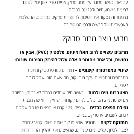
עם זאת, כאשר מדובר על מרזב סדוק, אפילו סדק קטן יכול לגרום
לבעיות משמעותיות ולפגיעה במבנה.
במאמר זה נסקור את הסיבות להיווצרות סדקים במרזבים, ההשלכות
האפשריות של הבעיה ודרכי הטיפול בה.
מדוע נוצר מרזב סדוק?
מרזבים עשויים לרוב מאלומיניום, פלסטיק (PVC), אבץ או
נחושת, וכל אחד מחומרים אלה עלול להינזק מסיבות שונות:
שינויי טמפרטורה קיצוניים –
חומרים כמו פלסטיק ומתכת
מתרחבים ומתכווצים עקב חום וקור, מה שעם הזמן עלול לגרום
לסדקים.
הצטברות מים ולחות –
כאשר מים עומדים במרזב לאורך זמן, במיוחד
אם יש סתימה, הם יכולים לגרום לקורוזיה, שחיקה וחולשה מבנית.
נפילת חפצים כבדים –
ענפים, גושי קרח או חפצים שנפלו עלולים
לגרום לשברים או סדקים במרזב.
תחזוקה לקויה –
מרזבים שלא מנקים אותם באופן קבוע עלולים
לצבור לכלוך, עלים ומים עומדים, שמאיצים את תהליך ההידרדרות