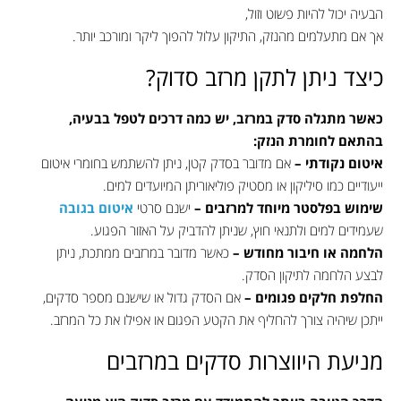
הבעיה יכול להיות פשוט וזול,
אך אם מתעלמים מהנזק, התיקון עלול להפוך ליקר ומורכב יותר.
כיצד ניתן לתקן מרזב סדוק?
כאשר מתגלה סדק במרזב, יש כמה דרכים לטפל בבעיה,
בהתאם לחומרת הנזק:
איטום נקודתי –
אם מדובר בסדק קטן, ניתן להשתמש בחומרי איטום
ייעודיים כמו סיליקון או מסטיק פוליאוריתן המיועדים למים.
שימוש בפלסטר מיוחד למרזבים –
ישנם סרטי
איטום בגובה
שעמידים למים ולתנאי חוץ, שניתן להדביק על האזור הפגוע.
הלחמה או חיבור מחודש –
כאשר מדובר במרזבים ממתכת, ניתן
לבצע הלחמה לתיקון הסדק.
החלפת חלקים פגומים –
אם הסדק גדול או שישנם מספר סדקים,
ייתכן שיהיה צורך להחליף את הקטע הפגום או אפילו את כל המרזב.
מניעת היווצרות סדקים במרזבים